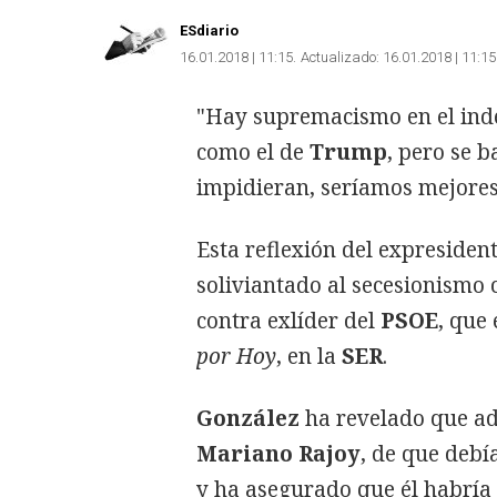
ESdiario
16.01.2018 | 11:15
Actualizado:
16.01.2018 | 11:15
"Hay supremacismo en el inde
como el de
Trump
, pero se b
impidieran, seríamos mejores
Esta reflexión del expresiden
soliviantado al secesionismo 
contra exlíder del
PSOE
, que
por Hoy
, en la
SER
.
González
ha revelado que adv
Mariano Rajoy
, de que debía
y ha asegurado que él habría 