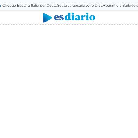
a
Choque España-Italia por Ceuta
Ceuta colapsada
Leire Diez
Mourinho enfadado c