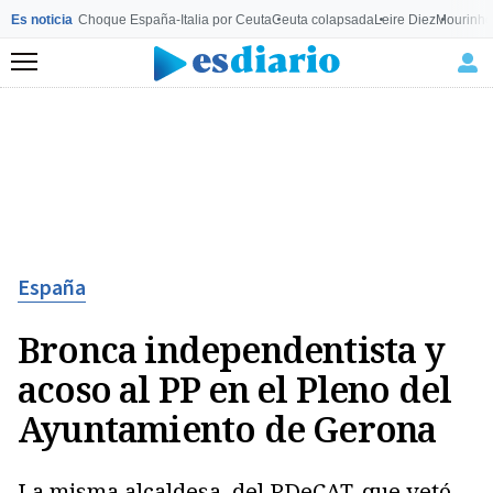
Es noticia
Choque España-Italia por Ceuta
Ceuta colapsada
Leire Diez
Mourinho
Menú
España
Bronca independentista y
acoso al PP en el Pleno del
Ayuntamiento de Gerona
La misma alcaldesa, del PDeCAT, que vetó