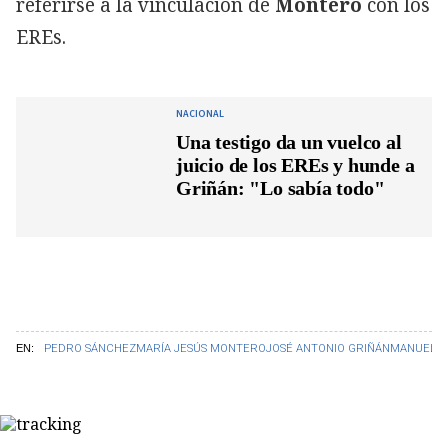
referirse a la vinculación de
Montero
con los
EREs.
NACIONAL
Una testigo da un vuelco al
juicio de los EREs y hunde a
Griñán: "Lo sabía todo"
EN:
PEDRO SÁNCHEZ
MARÍA JESÚS MONTERO
JOSÉ ANTONIO GRIÑÁN
MANUEL C