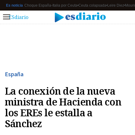
Es noticia
Choque España-Italia por Ceuta
Ceuta colapsada
Leire Diez
Mouri
ESdiario
Menú
España
La conexión de la nueva
ministra de Hacienda con
los EREs le estalla a
Sánchez