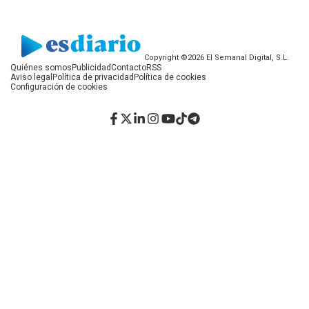
Copyright ©2026 El Semanal Digital, S.L.
Quiénes somos
Publicidad
Contacto
RSS
Aviso legal
Política de privacidad
Política de cookies
Configuración de cookies
Facebook
Twitter
LinkedIn
Instagram
YouTube
TikTok
Telegram