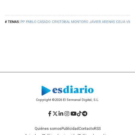
PP
PABLO CASADO
CRISTÓBAL MONTORO
JAVIER ARENAS
CELIA VILL
Copyright ©2026 El Semanal Digital, S.L.
Facebook
Twitter
LinkedIn
Instagram
YouTube
TikTok
Telegram
Quiénes somos
Publicidad
Contacto
RSS