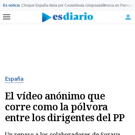
Es noticia
Choque España-Italia por Ceuta
Ceuta colapsada
Bronca en Palma
Mo
Menú
España
El vídeo anónimo que
corre como la pólvora
entre los dirigentes del PP
Un repaso a los colaboradores de Soraya