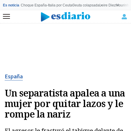
Es noticia
Choque España-Italia por Ceuta
Ceuta colapsada
Leire Diez
Mourinho
Menú
España
Un separatista apalea a una
mujer por quitar lazos y le
rompe la nariz
El agresor le fracturó el tabique delante de