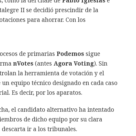
s, como la del chalé de
Pablo Iglesias
e
stalegre II se decidió prescindir de la
otaciones para ahorrar. Con los
rocesos de primarias
Podemos
sigue
firma
nVotes
(antes
Agora Voting
). Sin
trolan la herramienta de votación y el
 un equipo técnico designado en cada caso
al. Es decir, por los aparatos.
cha, el candidato alternativo ha intentado
miembros de dicho equipo por su clara
o descarta ir a los tribunales.