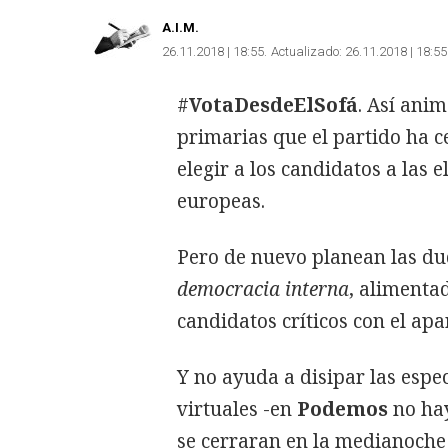
A.I.M.
26.11.2018 | 18:55
Actualizado:
26.11.2018 | 18:55
#
VotaDesdeElSofá
. Así ani
primarias que el partido ha c
elegir a los candidatos a las
europeas.
Pero de nuevo planean las dud
democracia interna
, alimenta
candidatos críticos con el apa
Y no ayuda a disipar las espe
virtuales -en
Podemos
no hay
se cerraran en la medianoche