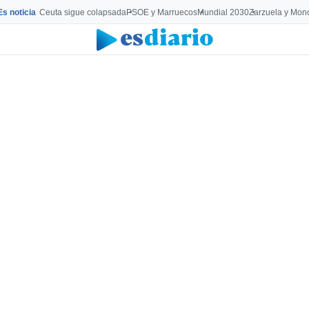
Es noticia
Ceuta sigue colapsada
PSOE y Marruecos
Mundial 2030
Zarzuela y Mon