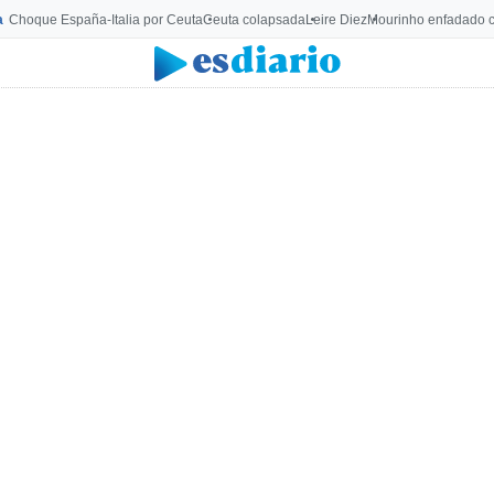
a
Choque España-Italia por Ceuta
Ceuta colapsada
Leire Diez
Mourinho enfadado c