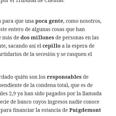
 por el Tribunal de Cuentas.
ia para que una
poca gente
, como nosotros,
ste entero de algunas cosas que han
de más de
dos millones
de personas en las
nte, sacando así el
cepillo
a la espera de
tidarios de la secesión y se rasquen el
rdado quién son los
responsables
de
pendiente de la condena total, que es de
uáles 2,9 ya han sido pagados por la llamada
pecie de banco cuyos ingresos nadie conoce
 para financiar la estancia de
Puigdemont