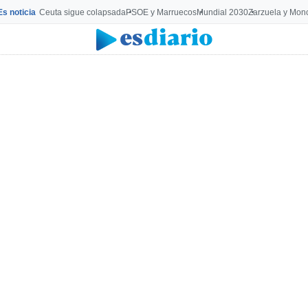
Es noticia
Ceuta sigue colapsada
PSOE y Marruecos
Mundial 2030
Zarzuela y Mon