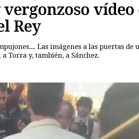
y vergonzoso vídeo 
Copiar
el Rey
mpujones.... Las imágenes a las puertas de u
a Torra y, también, a Sánchez.