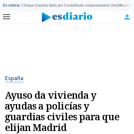
Es noticia
Choque España-Italia por Ceuta
Ceuta colapsada
Leire Diez
Mourinho
Menú
España
Ayuso da vivienda y
ayudas a policías y
guardias civiles para que
elijan Madrid