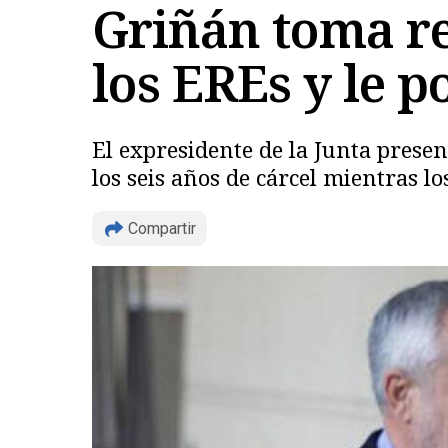
Griñán toma re
los EREs y le p
El expresidente de la Junta prese
los seis años de cárcel mientras l
Compartir