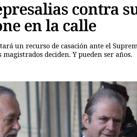
presalias contra s
one en la calle
Copiar
ntará un recurso de casación ante el Suprem
os magistrados deciden. Y pueden ser años.