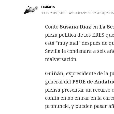
ESdiario
13.12.2019 | 20:15
Actualizado:
13.12.2019 | 20:15
Contó
Susana Díaz
en
La Se
pieza política de los ERES qu
está "muy mal" después de qu
Sevilla le condenara a seis añ
malversación.
Griñán,
expresidente de la Ju
general del
PSOE de Andaluc
piensa presentar un recurso 
confía en no entrar en la cárc
pronuncie, y pueden pasar añ