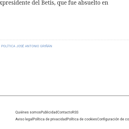
expresidente del Betis, que fue absuelto en
POLÍTICA
JOSÉ ANTONIO GRIÑÁN
Quiénes somos
Publicidad
Contacto
RSS
Aviso legal
Política de privacidad
Política de cookies
Configuración de c