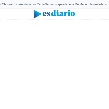
a
Choque España-Italia por Ceuta
Ceuta colapsada
Leire Diez
Mourinho enfadado c