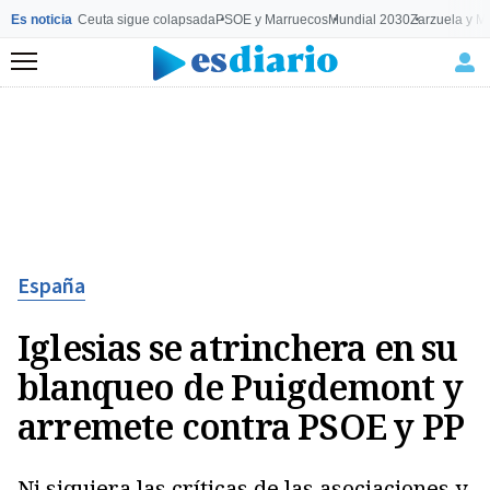
Es noticia
Ceuta sigue colapsada
PSOE y Marruecos
Mundial 2030
Zarzuela y M
Menú
España
Iglesias se atrinchera en su
blanqueo de Puigdemont y
arremete contra PSOE y PP
Ni siquiera las críticas de las asociaciones y