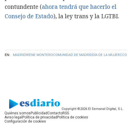
contundente (
ahora tendrá que hacerlo el
Consejo de Estado
), la ley trans y la LGTBI.
EN:
MADRID
IRENE MONTERO
COMUNIDAD DE MADRID
DÍA DE LA MUJER
CCOO
Copyright ©2026 El Semanal Digital, S.L.
Quiénes somos
Publicidad
Contacto
RSS
Aviso legal
Política de privacidad
Política de cookies
Configuración de cookies