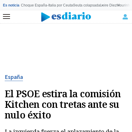
Es noticia
Choque España-Italia por Ceuta
Ceuta colapsada
Leire Diez
Mourinho
Menú
España
El PSOE estira la comisión
Kitchen con tretas ante su
nulo éxito
La izquierda fuerza el aplazamiento de la