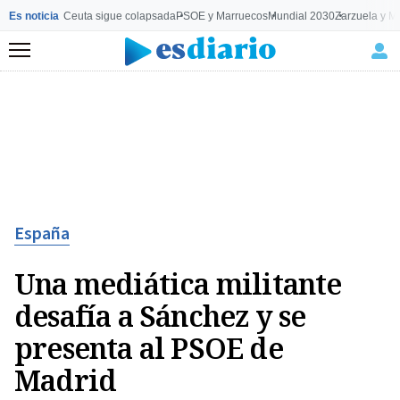
Es noticia
Ceuta sigue colapsada
PSOE y Marruecos
Mundial 2030
Zarzuela y M
Menú
España
Una mediática militante
desafía a Sánchez y se
presenta al PSOE de
Madrid