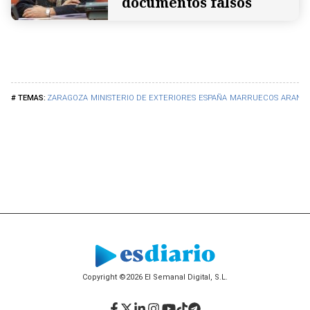
documentos falsos
ZARAGOZA
MINISTERIO DE EXTERIORES
ESPAÑA
MARRUECOS
ARANCH
Copyright ©2026 El Semanal Digital, S.L.
Facebook
Twitter
LinkedIn
Instagram
YouTube
TikTok
Telegram