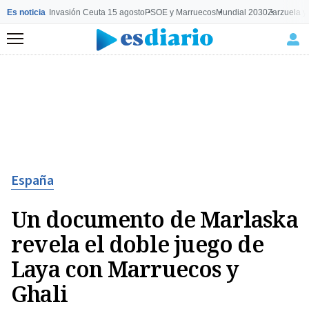
Es noticia
Invasión Ceuta 15 agosto
PSOE y Marruecos
Mundial 2030
Zarzuela y
Menú
España
Un documento de Marlaska
revela el doble juego de
Laya con Marruecos y
Ghali