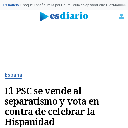
Es noticia
Choque España-Italia por Ceuta
Ceuta colapsada
Leire Diez
Mourinho
Menú
España
El PSC se vende al
separatismo y vota en
contra de celebrar la
Hispanidad