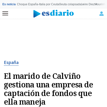
Es noticia
Choque España-Italia por Ceuta
Ceuta colapsada
Leire Diez
Mourinho
Menú
España
El marido de Calviño
gestiona una empresa de
captación de fondos que
ella maneja