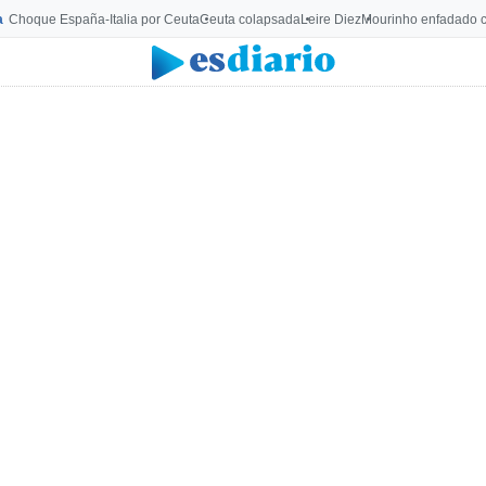
a
Choque España-Italia por Ceuta
Ceuta colapsada
Leire Diez
Mourinho enfadado c