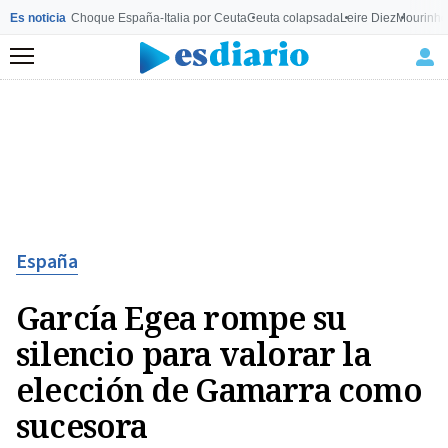
Es noticia
Choque España-Italia por Ceuta
Ceuta colapsada
Leire Diez
Mourinho
Menú
España
García Egea rompe su
silencio para valorar la
elección de Gamarra como
sucesora