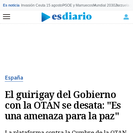
Es noticia
Invasión Ceuta 15 agosto
PSOE y Marruecos
Mundial 2030
Zarzuela y
Menú
España
El guirigay del Gobierno
con la OTAN se desata: "Es
una amenaza para la paz"
La plataforma contra la Cumbre de la OTAN