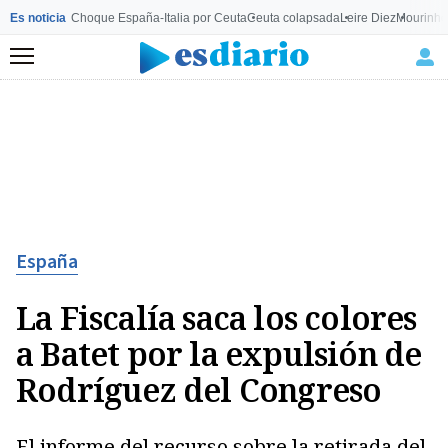
Es noticia
Choque España-Italia por Ceuta
Ceuta colapsada
Leire Diez
Mourinho
Menú
España
La Fiscalía saca los colores
a Batet por la expulsión de
Rodríguez del Congreso
El informe del recurso sobre la retirada del