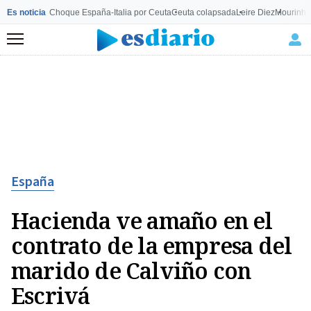
Es noticia
Choque España-Italia por Ceuta
Ceuta colapsada
Leire Diez
Mourinho
Menú
España
Hacienda ve amaño en el
contrato de la empresa del
marido de Calviño con
Escrivá