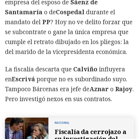
empresa del esposo de
Sáenz de
Santamaría
o de
Cospedal
durante el
mandato del
PP
? Hoy no ve delito forzar que
se subcontrate o gane la única empresa que
cumple el retrato dibujado en los pliegos: la
del marido de la vicepresidenta económica.
La fiscalía descarta que
Calviño
influyera
en
Escrivá
porque no es subordinado suyo.
Tampoco Bárcenas era jefe de
Aznar
o
Rajoy
.
Pero investigó nexos en sus contratos.
NACIONAL
Fiscalía da cerrojazo a
su investigación del