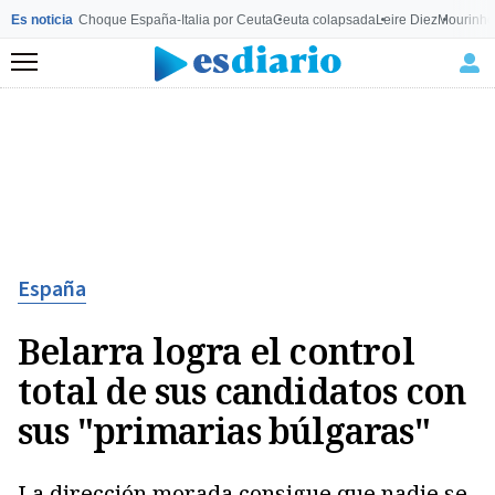
Es noticia
Choque España-Italia por Ceuta
Ceuta colapsada
Leire Diez
Mourinho
Menú
España
Belarra logra el control
total de sus candidatos con
sus "primarias búlgaras"
La dirección morada consigue que nadie se