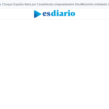
a
Choque España-Italia por Ceuta
Ceuta colapsada
Leire Diez
Mourinho enfadado c