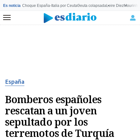
Es noticia
Choque España-Italia por Ceuta
Ceuta colapsada
Leire Diez
Mourinho
Menú
España
Bomberos españoles
rescatan a un joven
sepultado por los
terremotos de Turquía