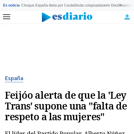
Es noticia
Choque España-Italia por Ceuta
Ceuta colapsada
Leire Diez
Mourinho
Menú
España
Feijóo alerta de que la 'Ley
Trans' supone una "falta de
respeto a las mujeres"
El líder del Partido Popular, Alberto Núñez