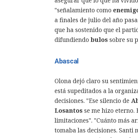
asegurar que lo que ha vivid
"señalamiento como
enemig
a finales de julio del año pa
que ha sostenido que el parti
difundiendo
bulos
sobre su p
Abascal
Olona dejó claro su sentimien
está supeditados a la organiz
decisiones. "Ese silencio de
Ab
Losantos
se me hizo eterno. 
limitaciones". "Cuánto más ar
tomaba las decisiones. Santi n