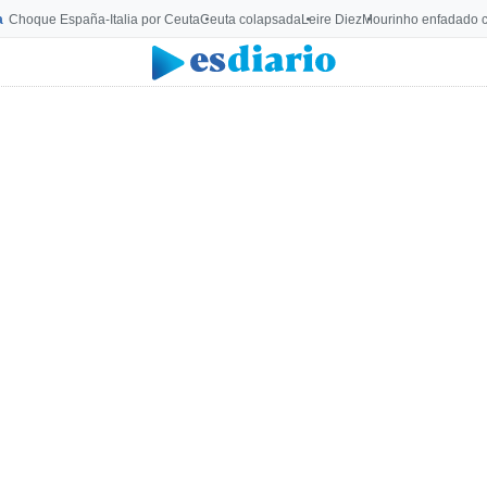
a
Choque España-Italia por Ceuta
Ceuta colapsada
Leire Diez
Mourinho enfadado c