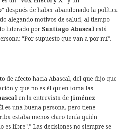
o es un
"Vox History X"
y un
o
" después de haber abandonado la política
sado alegando motivos de salud, al tiempo
do liderado por
Santiago Abascal
está
ersona: "Por supuesto que van a por mí".
to de afecto hacia Abascal, del que dijo que
ación y que no es él quien toma las
ascal
en la entrevista de
Jiménez
Él es una buena persona, pero tiene
riba estaba menos claro tenía quién
o es libre"." Las decisiones no siempre se