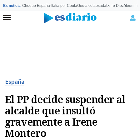
Es noticia
Choque España-Italia por Ceuta
Ceuta colapsada
Leire Diez
Mourinho
Menú
España
El PP decide suspender al
alcalde que insultó
gravemente a Irene
Montero