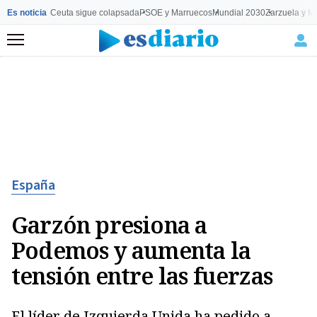
Es noticia
Ceuta sigue colapsada
PSOE y Marruecos
Mundial 2030
Zarzuela y M
Menú
España
Garzón presiona a
Podemos y aumenta la
tensión entre las fuerzas
El líder de Izquierda Unida ha pedido a