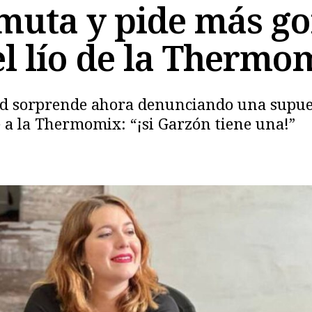
muta y pide más go
el lío de la Thermo
Copiar
dad sorprende ahora denunciando una supue
 a la Thermomix: “¡si Garzón tiene una!”