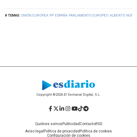
UNIÓN EUROPEA
PP
ESPAÑA
PARLAMENTO EUROPEO
ALBERTO NÚÑEZ
Copyright ©2026 El Semanal Digital, S.L.
Facebook
Twitter
LinkedIn
Instagram
YouTube
TikTok
Telegram
Quiénes somos
Publicidad
Contacto
RSS
Aviso legal
Política de privacidad
Política de cookies
Configuración de cookies