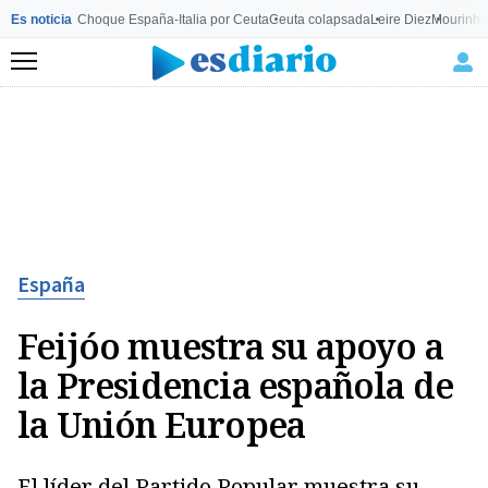
Es noticia
Choque España-Italia por Ceuta
Ceuta colapsada
Leire Diez
Mourinho
Menú
España
Feijóo muestra su apoyo a
la Presidencia española de
la Unión Europea
El líder del Partido Popular muestra su