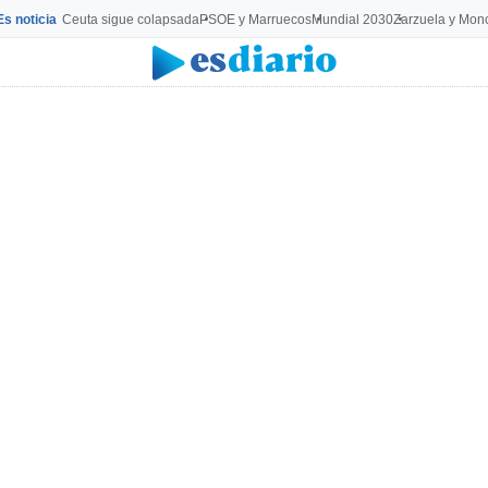
Es noticia
Ceuta sigue colapsada
PSOE y Marruecos
Mundial 2030
Zarzuela y Mon