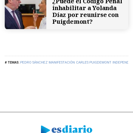
¿Puede el Código Penal
inhabilitar a Yolanda
Díaz por reunirse con
Puigdemont?
PEDRO SÁNCHEZ
MANIFESTACIÓN
CARLES PUIGDEMONT
INDEPENDE