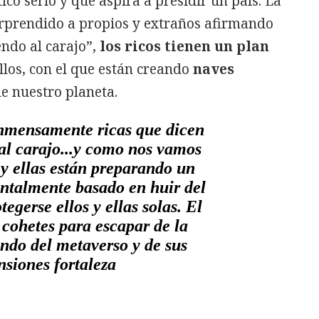
ico serio y que aspira a presidir un país. La
rprendido a propios y extraños afirmando
endo al carajo”,
los ricos tienen un plan
ellos, con el que están creando
naves
e nuestro planeta.
inmensamente ricas que dicen
al carajo...y como nos vamos
s y ellas están preparando un
talmente basado en huir del
egerse ellos y ellas solas. El
cohetes para escapar de la
ndo del metaverso y de sus
siones fortaleza