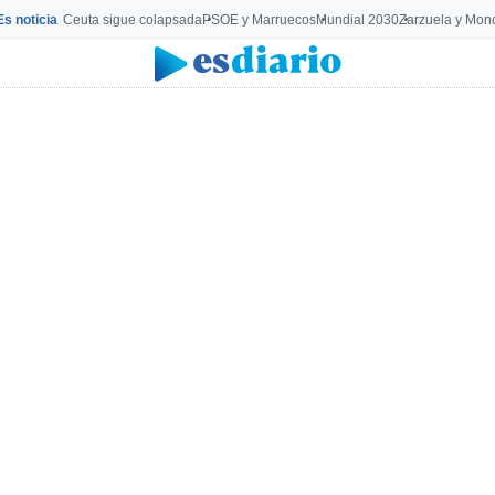
Es noticia
Ceuta sigue colapsada
PSOE y Marruecos
Mundial 2030
Zarzuela y Mon