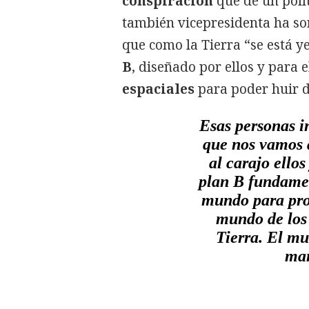
conspiración
que de un polít
también vicepresidenta ha so
que como la Tierra “se está y
B
, diseñado por ellos y para 
espaciales
para poder huir d
Esas personas 
que nos vamos 
al carajo ello
plan B fundamen
mundo para prot
mundo de los 
Tierra. El mu
man