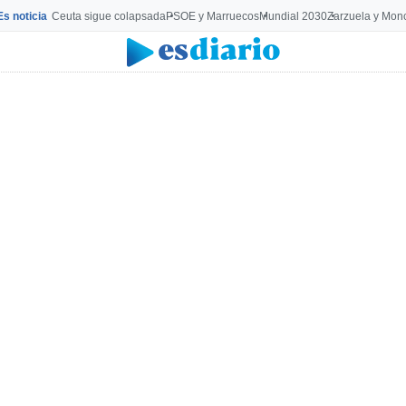
Es noticia
Ceuta sigue colapsada
PSOE y Marruecos
Mundial 2030
Zarzuela y Mon