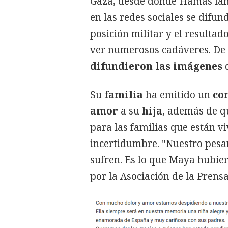
Gaza, desde donde Hamás lanz
en las redes sociales se difu
posición militar y el resultad
ver numerosos cadáveres. De 
difundieron las imágenes
d
Su
familia
ha emitido un
co
amor
a su
hija
, además de q
para las familias que están v
incertidumbre. "Nuestro pesar
sufren. Es lo que Maya hubier
por la Asociación de la Prensa