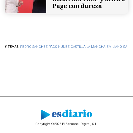
Page con dureza
PEDRO SÁNCHEZ
PACO NÚÑEZ
CASTILLA-LA MANCHA
EMILIANO GARCÍ
Copyright ©2026 El Semanal Digital, S.L.