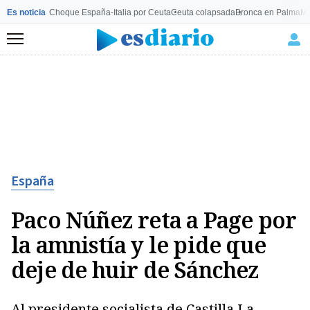
Es noticia
Choque España-Italia por Ceuta
Ceuta colapsada
Bronca en Palma
Mo
Menú
España
Paco Núñez reta a Page por
la amnistía y le pide que
deje de huir de Sánchez
Al presidente socialista de Castilla La-