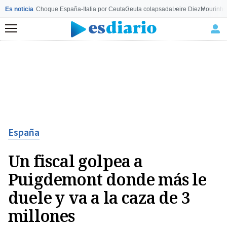
Es noticia
Choque España-Italia por Ceuta
Ceuta colapsada
Leire Diez
Mourinho
Menú
España
Un fiscal golpea a
Puigdemont donde más le
duele y va a la caza de 3
millones