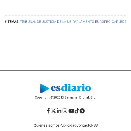
TRIBUNAL DE JUSTICIA DE LA UE
PARLAMENTO EUROPEO
CARLES PU
Copyright ©2026 El Semanal Digital, S.L.
Facebook
Twitter
LinkedIn
Instagram
YouTube
TikTok
Telegram
Quiénes somos
Publicidad
Contacto
RSS