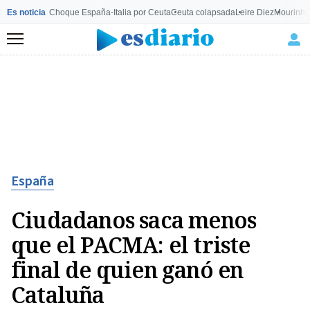
Es noticia
Choque España-Italia por Ceuta
Ceuta colapsada
Leire Diez
Mourinho
Menú
España
Ciudadanos saca menos
que el PACMA: el triste
final de quien ganó en
Cataluña