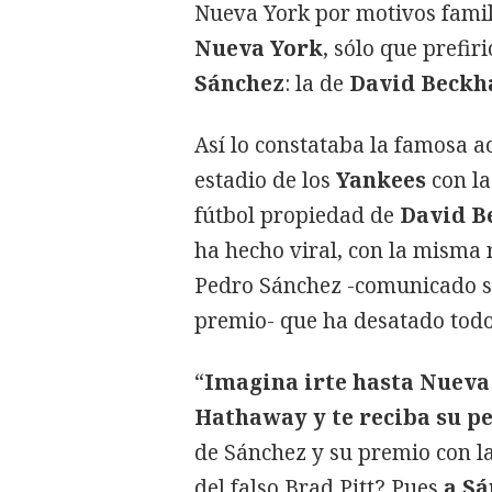
Nueva York por motivos famil
Nueva York
, sólo que prefi
Sánchez
: la de
David Beck
Así lo constataba la famosa ac
estadio de los
Yankees
con la
fútbol propiedad de
David 
ha hecho viral, con la misma
Pedro Sánchez -comunicado só
premio- que ha desatado todo 
“
Imagina irte hasta Nueva
Hathaway y te reciba su p
de Sánchez y su premio con la
del falso Brad Pitt? Pues
a Sá