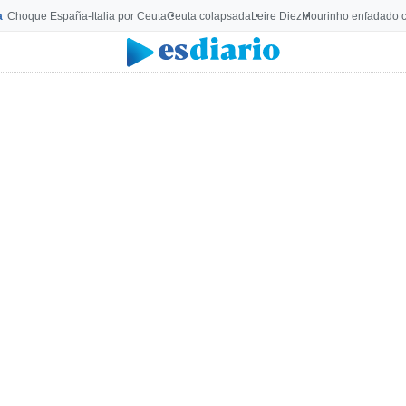
a
Choque España-Italia por Ceuta
Ceuta colapsada
Leire Diez
Mourinho enfadado c