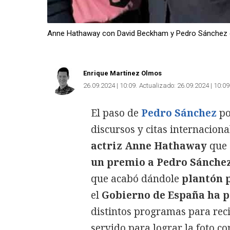
Anne Hathaway con David Beckham y Pedro Sánchez c
Enrique Martínez Olmos
26.09.2024 | 10:09
Actualizado:
26.09.2024 | 10:09
El paso de
Pedro Sánchez
po
discursos y citas internaciona
actriz Anne Hathaway
que
un premio a Pedro Sánche
que acabó dándole
plantón 
el
Gobierno de España ha p
distintos programas para reci
servido para lograr la foto con