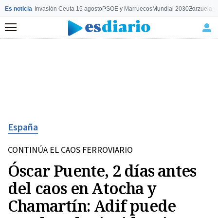
Es noticia
Invasión Ceuta 15 agosto
PSOE y Marruecos
Mundial 2030
Zarzuela y
Menú
España
CONTINÚA EL CAOS FERROVIARIO
Óscar Puente, 2 días antes
del caos en Atocha y
Chamartín: Adif puede