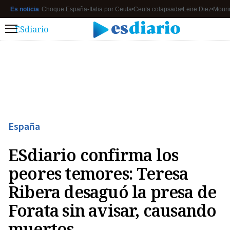
Es noticia
Choque España-Italia por Ceuta
Ceuta colapsada
Leire Diez
Mouri
ESdiario
Menú
España
ESdiario confirma los
peores temores: Teresa
Ribera desaguó la presa de
Forata sin avisar, causando
muertos