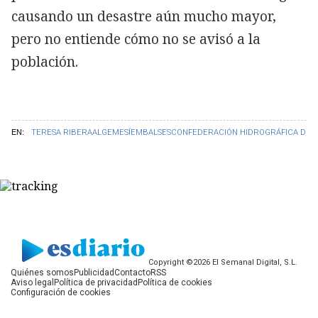
causando un desastre aún mucho mayor,
pero no entiende cómo no se avisó a la
población.
EN:
TERESA RIBERA
ALGEMESÍ
EMBALSES
CONFEDERACIÓN HIDROGRÁFICA DEL
Copyright ©2026 El Semanal Digital, S.L.
Quiénes somos
Publicidad
Contacto
RSS
Aviso legal
Política de privacidad
Política de cookies
Configuración de cookies