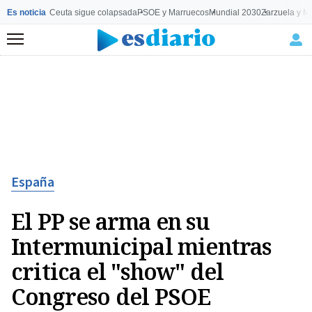
Es noticia
Ceuta sigue colapsada
PSOE y Marruecos
Mundial 2030
Zarzuela y M
Menú
España
El PP se arma en su
Intermunicipal mientras
critica el "show" del
Congreso del PSOE