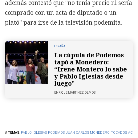
además contestó que "no tenía precio ni sería
comprado con un acta de diputado o un
plató" para irse de la televisión podemita.
ESPAÑA
La cúpula de Podemos
tapó a Monedero:
“Irene Montero lo sabe
y Pablo Iglesias desde
luego”
ENRIQUE MARTÍNEZ OLMOS
PABLO IGLESIAS
PODEMOS
JUAN CARLOS MONEDERO
TOCADOS
ACOS