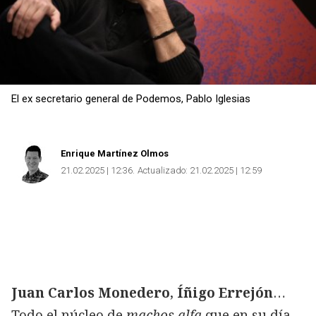
El ex secretario general de Podemos, Pablo Iglesias
Enrique Martínez Olmos
21.02.2025 | 12:36
Actualizado:
21.02.2025 | 12:59
Juan Carlos Monedero
,
Íñigo Errejón
…
Todo el núcleo de
machos alfa
que en su día