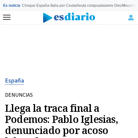
Es noticia
Choque España-Italia por Ceuta
Ceuta colapsada
Leire Diez
Mourinho
Menú
España
DENUNCIAS
Llega la traca final a
Podemos: Pablo Iglesias,
denunciado por acoso