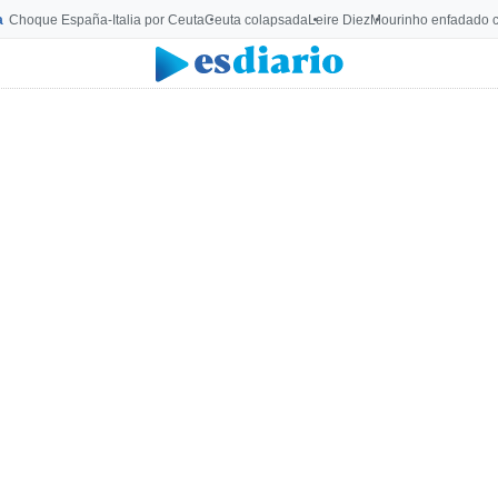
a
Choque España-Italia por Ceuta
Ceuta colapsada
Leire Diez
Mourinho enfadado c