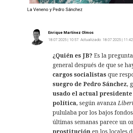
La Veneno y Pedro Sánchez
Enrique Martínez Olmos
18.07.2025 | 10:57
Actualizado:
18.07.2025 | 11:42
¿Quién es JB?
Es la pregunta
general después de que se h
cargos socialistas
que resp
suegro de Pedro Sánchez
, 
usado el actual presidente
política
, según avanza
Libert
pululaba por los bajos fondo
últimas semanas parece un or
prostitución
en los locales 