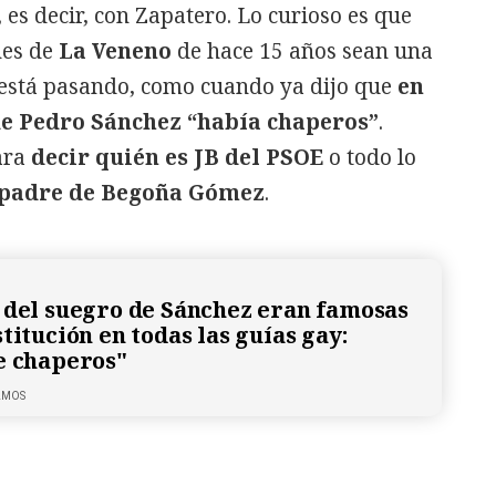
, es decir, con Zapatero. Lo curioso es que
nes de
La Veneno
de hace 15 años sean una
 está pasando, como cuando ya dijo que
en
de Pedro Sánchez “había chaperos”
.
ara
decir quién es JB del PSOE
o todo lo
padre de Begoña Gómez
.
 del suegro de Sánchez eran famosas
titución en todas las guías gay:
e chaperos"
LMOS