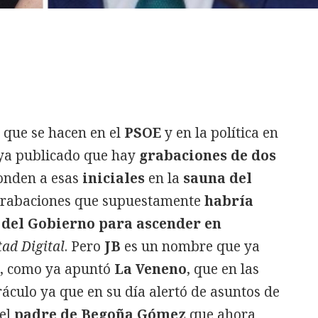
 que se hacen en el
PSOE
y en la política en
aya publicado que hay
grabaciones de dos
onden a esas
iniciales
en la
sauna del
grabaciones que supuestamente
habría
 del Gobierno para ascender en
ad Digital
. Pero
JB
es un nombre que ya
s, como ya apuntó
La Veneno
, que en las
áculo ya que en su día alertó de asuntos de
del
padre de Begoña Gómez
que ahora