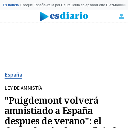
Es noticia
Choque España-Italia por Ceuta
Ceuta colapsada
Leire Diez
Mourinho
Menú
España
LEY DE AMNISTÍA
"Puigdemont volverá
amnistiado a España
despues de verano": el