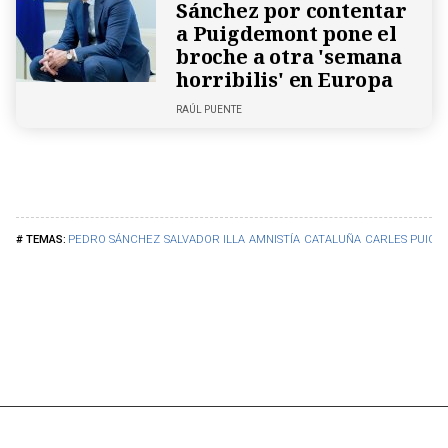
Sánchez por contentar
a Puigdemont pone el
broche a otra 'semana
horribilis' en Europa
RAÚL PUENTE
PEDRO SÁNCHEZ
SALVADOR ILLA
AMNISTÍA
CATALUÑA
CARLES PUIG