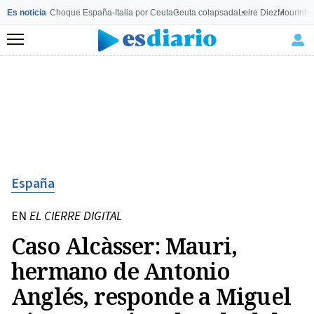
Es noticia
Choque España-Italia por Ceuta
Ceuta colapsada
Leire Diez
Mourinho
Menú
España
EN
EL CIERRE DIGITAL
Caso Alcàsser: Mauri,
hermano de Antonio
Anglés, responde a Miguel