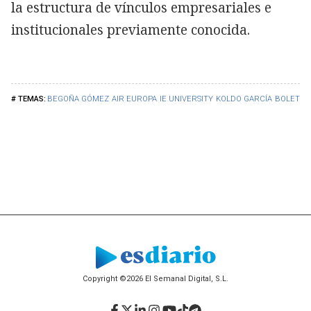
la estructura de vínculos empresariales e
institucionales previamente conocida.
BEGOÑA GÓMEZ
AIR EUROPA
IE UNIVERSITY
KOLDO GARCÍA
BOLETÍN 
Copyright ©2026 El Semanal Digital, S.L.
Facebook
Twitter
LinkedIn
Instagram
YouTube
TikTok
Telegram