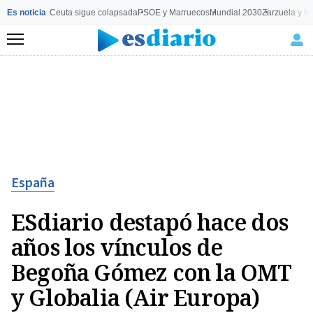
Es noticia
Ceuta sigue colapsada
PSOE y Marruecos
Mundial 2030
Zarzuela y M
Menú
España
ESdiario destapó hace dos
años los vínculos de
Begoña Gómez con la OMT
y Globalia (Air Europa)