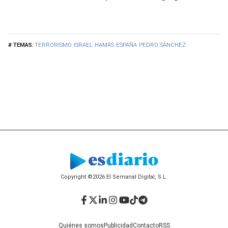
TERRORISMO
ISRAEL
HAMÁS
ESPAÑA
PEDRO SÁNCHEZ
Copyright ©2026 El Semanal Digital, S.L.
Facebook
Twitter
LinkedIn
Instagram
YouTube
TikTok
Telegram
Quiénes somos
Publicidad
Contacto
RSS