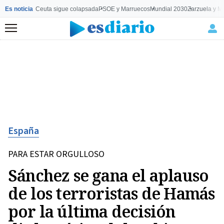
Es noticia
Ceuta sigue colapsada
PSOE y Marruecos
Mundial 2030
Zarzuela y M
Menú
España
PARA ESTAR ORGULLOSO
Sánchez se gana el aplauso
de los terroristas de Hamás
por la última decisión