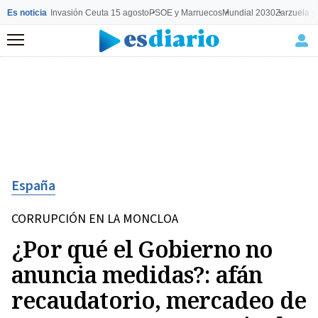
Es noticia
Invasión Ceuta 15 agosto
PSOE y Marruecos
Mundial 2030
Zarzuela y
Menú
España
CORRUPCIÓN EN LA MONCLOA
¿Por qué el Gobierno no
anuncia medidas?: afán
recaudatorio, mercadeo de