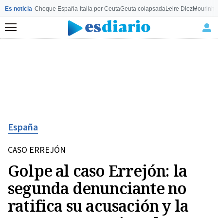
Es noticia
Choque España-Italia por Ceuta
Ceuta colapsada
Leire Diez
Mourinho
Menú
España
CASO ERREJÓN
Golpe al caso Errejón: la
segunda denunciante no
ratifica su acusación y la