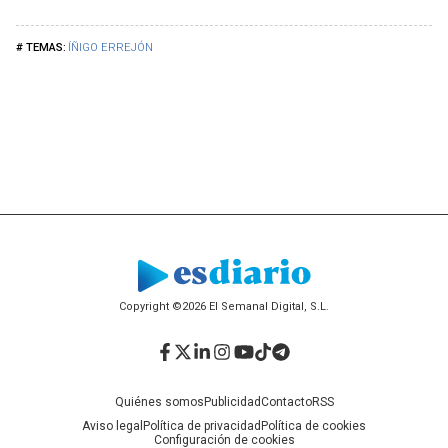
ÍÑIGO ERREJÓN
Copyright ©2026 El Semanal Digital, S.L.
Facebook
Twitter
LinkedIn
Instagram
YouTube
TikTok
Telegram
Quiénes somos
Publicidad
Contacto
RSS
Aviso legal
Política de privacidad
Política de cookies
Configuración de cookies